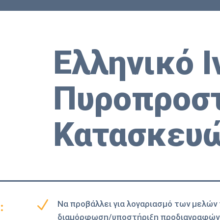
Ελληνικό Ι
Πυροπροστ
Κατασκευ
N
Να προβάλλει για λογαριασμό των μελών τ
:
διαμόρφωση/υποστήριξη προδιαγραφών 