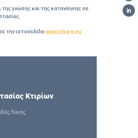
 της γνώσης και της κατανόησης σε
στασίας.
τε την ιστοσελίδα
www.cfpa-e.eu
τασίας Κτιρίων
οδός Νίκης