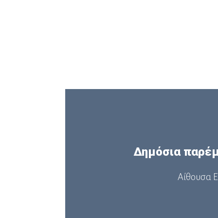
Δηµόσια παρέµ
Αίθουσα Ε