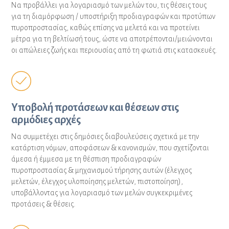
Να προβάλλει για λογαριασμό των μελών του, τις θέσεις τους
για τη διαμόρφωση / υποστήριξη προδιαγραφών και προτύπων
πυροπροστασίας, καθώς επίσης να μελετά και να προτείνει
μέτρα για τη βελτίωσή τους, ώστε να αποτρέπονται/μειώνονται
οι απώλειες ζωής και περιουσίας από τη φωτιά στις κατασκευές.
Υποβολή προτάσεων και θέσεων στις
αρμόδιες αρχές
Να συμμετέχει στις δημόσιες διαβουλεύσεις σχετικά με την
κατάρτιση νόμων, αποφάσεων & κανονισμών, που σχετίζονται
άμεσα ή έμμεσα με τη θέσπιση προδιαγραφών
πυροπροστασίας & μηχανισμού τήρησης αυτών (έλεγχος
μελετών, έλεγχος υλοποίησης μελετών, πιστοποίηση),
υποβάλλοντας για λογαριασμό των μελών συγκεκριμένες
προτάσεις & θέσεις.