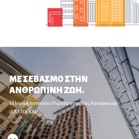
ΜΕ ΣΕΒΑΣΜΟ ΣΤΗΝ
ΑΝΘΡΩΠΙΝΗ ΖΩΗ.
Ελληνικό Ινστιτούτο Πυροπροστασίας Κατασκευών
(ΕΛ.Ι.ΠΥ.ΚΑ)
