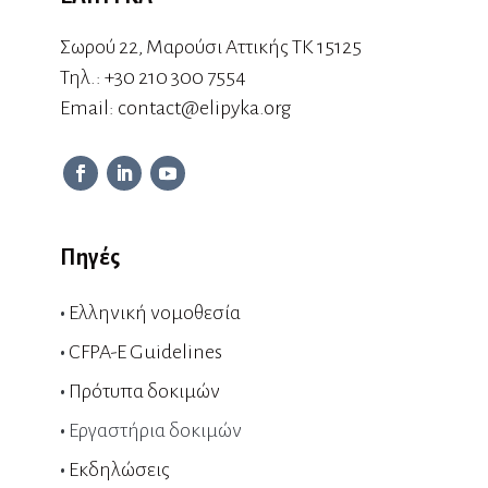
Σωρού 22, Μαρούσι Αττικής ΤΚ 15125
Τηλ.:
+30 210 300 7554
Εmail:
contact@elipyka.org
Πηγές
•
Ελληνική νομοθεσία
•
CFPA-E Guidelines
•
Πρότυπα δοκιμών
•
Εργαστήρια δοκιμών
•
Εκδηλώσεις