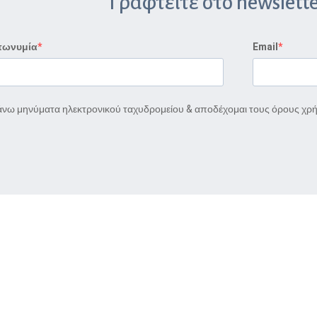
Γραφτείτε στο newslette
πωνυμία
Email
νω μηνύματα ηλεκτρονικού ταχυδρομείου & αποδέχομαι τους όρους χρ