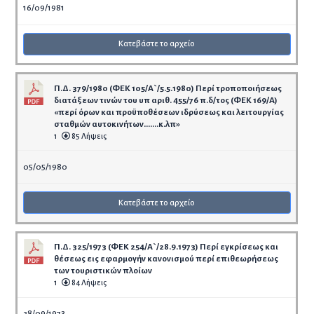
16/09/1981
Κατεβάστε το αρχείο
Π.Δ. 379/1980 (ΦΕΚ 105/Α`/5.5.1980) Περί τροποποιήσεως
διατάξεων τινών του υπ αριθ. 455/76 π.δ/τος (ΦΕΚ 169/Α)
«περί όρων και προϋποθέσεων ιδρύσεως και λειτουργίας
σταθμών αυτοκινήτων…….κ.λπ»
1
85 Λήψεις
05/05/1980
Κατεβάστε το αρχείο
Π.Δ. 325/1973 (ΦΕΚ 254/Α`/28.9.1973) Περί εγκρίσεως και
θέσεως εις εφαρμογήν κανονισμού περί επιθεωρήσεως
των τουριστικών πλοίων
1
84 Λήψεις
28/09/1973