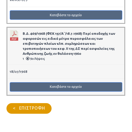
Κατεβάστε το αρχείο
Β.Δ. 469/1968 (ΦΕΚ 157/Α`/18.7.1968) Περί αποδοχής των
αφοροσών εις ειδικά μέτρα πυρασφάλειας των
επιβατηγών πλοίων κλπ. συμληρώσεων και
τροποποιήσεων του κεφ. ΙΙ της ΔΣ περί ασφαλείας της
Ανθρώπινης ζωής εν θαλάσση 1960
1
90 Λήψεις
18/07/1968
Κατεβάστε το αρχείο
< ΕΠΙΣΤΡΟΦΗ