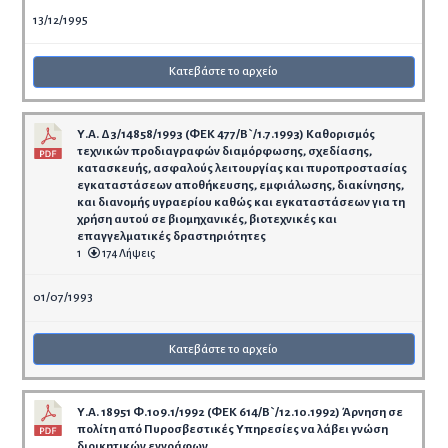
13/12/1995
Κατεβάστε το αρχείο
Υ.Α. Δ3/14858/1993 (ΦΕΚ 477/Β`/1.7.1993) Καθορισμός
τεχνικών προδιαγραφών διαμόρφωσης, σχεδίασης,
κατασκευής, ασφαλούς λειτουργίας και πυροπροστασίας
εγκαταστάσεων αποθήκευσης, εμφιάλωσης, διακίνησης,
και διανομής υγραερίου καθώς και εγκαταστάσεων για τη
χρήση αυτού σε βιομηχανικές, βιοτεχνικές και
επαγγελματικές δραστηριότητες
1
174 Λήψεις
01/07/1993
Κατεβάστε το αρχείο
Υ.Α. 18951 Φ.109.1/1992 (ΦΕΚ 614/Β`/12.10.1992) Άρνηση σε
πολίτη από Πυροσβεστικές Υπηρεσίες να λάβει γνώση
διοικητικών εγγράφων