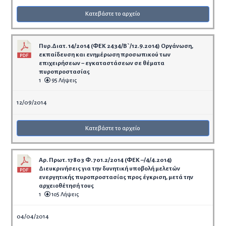
Κατεβάστε το αρχείο
Πυρ.Διατ. 14/2014 (ΦΕΚ 2434/Β`/12.9.2014) Οργάνωση,
εκπαίδευση και ενημέρωση προσωπικού των
επιχειρήσεων − εγκαταστάσεων σε θέματα
πυροπροστασίας
1
95 Λήψεις
12/09/2014
Κατεβάστε το αρχείο
Αρ. Πρωτ. 17803 Φ. 701.2/2014 (ΦΕΚ –/4/4.2014)
Διευκρινήσεις για την δυνητική υποβολή μελετών
ενεργητικής πυροπροστασίας προς έγκριση, μετά την
αρχειοθέτησή τους
1
105 Λήψεις
04/04/2014