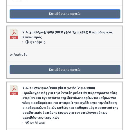
Κατεβάστε το αρχείο
Υ.Α. 3046/304/1989 (ΦΕΚ 59/Δ`/3.2.1989) Κτιριοδομικός
Κανονισμός
1
157 Λήψεις
03/02/1989
Κατεβάστε το αρχείο
Υ.Α. 26979/1300/1988 (ΦΕΚ 301/Δ`/19.4.1988)
Προδιαγραφές για τη σύνταξη μελετών πυροπροστασίας
κτιρίων και εγκατάστασης δικτύων αερίων καυσίμων για
νέες οικοδομές και τα απαραίτητα σχέδια για την έκδοση
οικοδομικών αδειών καθώς και καθορισμός ποσοστού της
συμβατικής δαπάνης έργων για τον υπολογισμό των
αμοιβών των τεχνικών
1
104 Λήψεις