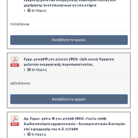
χορήγησης πιστοποιητικού σε νέα κτήρια
1
93 Λήψεις
11/09/2004
Κατεβάστε το αρχείο
Εγγρ. 30058Φ.701.2/2002 (ΦΕΚ –/5/6.2002) Έγκριση
μελετών ενεργητικής πυροπροστασίας
1
95 Λήψεις
05/06/2002
Κατεβάστε το αρχείο
Αρ. Πρωτ. 39112 Φ.701.2/1998 (ΦΕΚ –/12/10.1998)
Κωδικοποίηση ερμηνευτικών – διευκρινιστικών διαταγών
επί εφαρμογής του π.δ. 71/1988
1
91 Λήψεις