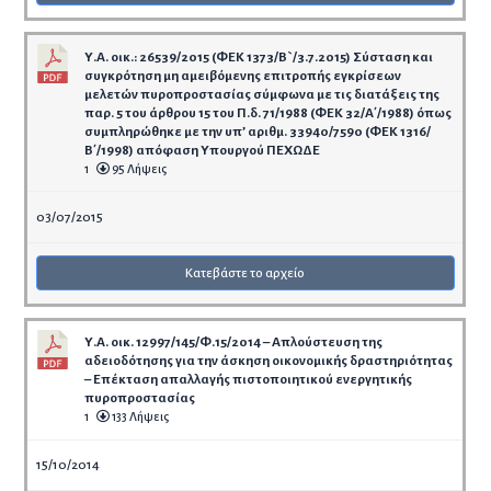
Υ.Α. οικ.: 26539/2015 (ΦΕΚ 1373/Β`/3.7.2015) Σύσταση και
συγκρότηση μη αμειβόμενης επιτροπής εγκρίσεων
μελετών πυροπροστασίας σύμφωνα με τις διατάξεις της
παρ. 5 του άρθρου 15 του Π.δ. 71/1988 (ΦΕΚ 32/Α΄/1988) όπως
συμπληρώθηκε με την υπ’ αριθμ. 33940/7590 (ΦΕΚ 1316/
Β΄/1998) απόφαση Υπουργού ΠΕΧΩΔΕ
1
95 Λήψεις
03/07/2015
Κατεβάστε το αρχείο
Υ.Α. οικ. 12997/145/Φ.15/2014 – Απλούστευση της
αδειοδότησης για την άσκηση οικονομικής δραστηριότητας
– Επέκταση απαλλαγής πιστοποιητικού ενεργητικής
πυροπροστασίας
1
133 Λήψεις
15/10/2014