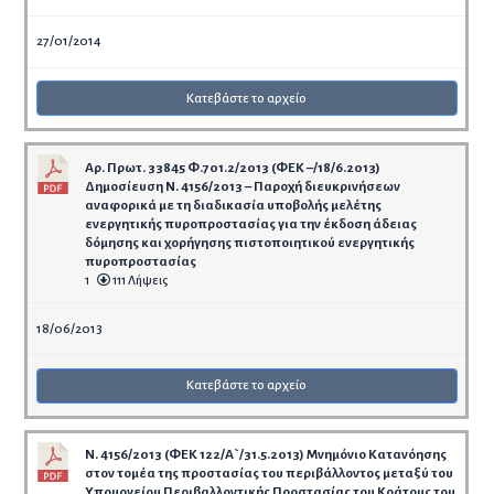
27/01/2014
Κατεβάστε το αρχείο
Αρ. Πρωτ. 33845 Φ.701.2/2013 (ΦΕΚ –/18/6.2013)
Δημοσίευση N. 4156/2013 – Παροχή διευκρινήσεων
αναφορικά με τη διαδικασία υποβολής μελέτης
ενεργητικής πυροπροστασίας για την έκδοση άδειας
δόμησης και χορήγησης πιστοποιητικού ενεργητικής
πυροπροστασίας
1
111 Λήψεις
18/06/2013
Κατεβάστε το αρχείο
Ν. 4156/2013 (ΦΕΚ 122/Α`/31.5.2013) Μνημόνιο Κατανόησης
στον τομέα της προστασίας του περιβάλλοντος μεταξύ του
Υπουργείου Περιβαλλοντικής Προστασίας του Κράτους του