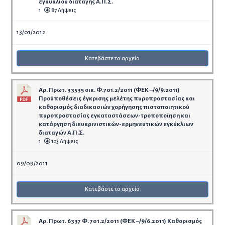
εγκυκλίου διαταγής Α.Π.Σ.
1
87 Λήψεις
13/01/2012
Κατεβάστε το αρχείο
Αρ. Πρωτ. 33535 οικ. Φ.701.2/2011 (ΦΕΚ –/9/9.2011)
Προϋποθέσεις έγκρισης μελέτης πυροπροστασίας και
καθορισμός διαδικασιών χορήγησης πιστοποιητικού
πυροπροστασίας εγκαταστάσεων-τροποποίηση και
κατάργηση διευκρινιστικών-ερμηνευτικών εγκύκλιων
διαταγών Α.Π.Σ.
1
103 Λήψεις
09/09/2011
Κατεβάστε το αρχείο
Αρ. Πρωτ. 6337 Φ. 701.2/2011 (ΦΕΚ –/9/6.2011) Καθορισμός