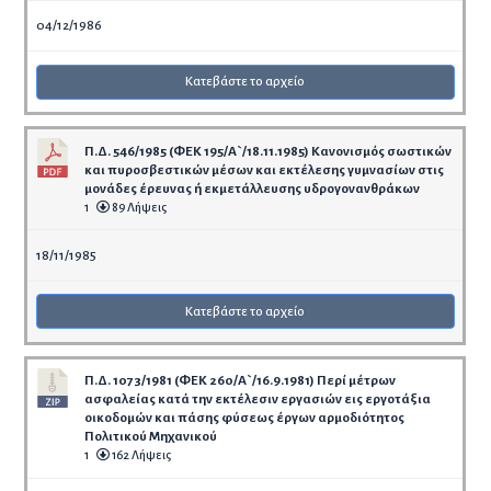
04/12/1986
Κατεβάστε το αρχείο
Π.Δ. 546/1985 (ΦΕΚ 195/Α`/18.11.1985) Κανονισμός σωστικών
και πυροσβεστικών μέσων και εκτέλεσης γυμνασίων στις
μονάδες έρευνας ή εκμετάλλευσης υδρογονανθράκων
1
89 Λήψεις
18/11/1985
Κατεβάστε το αρχείο
Π.Δ. 1073/1981 (ΦΕΚ 260/Α`/16.9.1981) Περί μέτρων
ασφαλείας κατά την εκτέλεσιν εργασιών εις εργοτάξια
οικοδομών και πάσης φύσεως έργων αρμοδιότητος
Πολιτικού Μηχανικού
1
162 Λήψεις