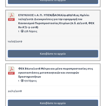
Κατεβάστε το αρχείο
ΕΓΚΥΚΛΙΟΣ 1: Α. Π.: ΥΠΕΝ/∆ΑΟΚΑ/42489/1824, Ηµ/νία:
10/05/2019: Διευκρινίσεις για την εφαρμογή του
Κανονισμού Πυροπροστασίας Κτιρίων (π.δ. 41/2018, ΦΕΚ
80 Α’/7-5-2018)
1
238 Λήψεις
10/05/2019
Κατεβάστε το αρχείο
ΦΕΚ B6210/2018 Μέτρα και μέσα πυροπροστασίας στις
εγκαταστάσεις μεταποιητικών και συναφών
δραστηριοτήτων
1
139 Λήψεις
20/12/2018
Κατεβάστε το αρχείο