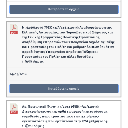
Κατεβάστε το αρχείο
Ν. 4249/2014 (ΦΕΚ 73/Α`/24.3.2014) Αναδιοργάνωση της
Ελληνικής Αστυνομίας, του Πυροσβεστικού Σώματος και
της Γενικής Γραμματείας Πολιτικής Προστασίας,
αναβάθμιση Υπηρεσιών του Υπουργείου Δημόσιας Τάξης
και Προστασίας του Πολίτη και ρύθμιση λοιπών θεμάτων
αρμοδιότητας Υπουργείου Δημόσιας Τάξης και
Προστασίας του Πολίτη και άλλες διατάξεις
1
85 Λήψεις
24/03/2014
Κατεβάστε το αρχείο
Αρ. Πρωτ. 1048 Φ. 701.33/2014 (ΦΕΚ –/27/1.2014)
Διευκρινήσεις για την ορθή εφαρμογή της ισχύουσας
νομοθεσίας πυροπροστασίας σε επιχειρήσεις-
εγκαταστάσεις που εμπίπτουν στην ΚΥΑ 31856/2003
1
116 Λήψεις