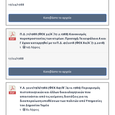
19/04/1988
Κατεβάστε το αρχείο
Π.Δ. 71/1988 (ΦΕΚ 32/Α`/17.2.1988) Κανονισμός
πυροπροστασίας των κτιρίων. Προσοχή: Τα κεφάλαια Α και
Γ έχουν καταργηθεί με το Π.Δ. 41/2018 (ΦΕΚ 80/Α`/7.5.2018)
1
105 Λήψεις
17/02/1988
Κατεβάστε το αρχείο
Υ.Α. 3021/19/6/1986 (ΦΕΚ 847/Β`/4.12.1986) Περιορισμός
πιστοποιητικών και άλλων δικαιολογητικών που
απαιτούνται από τις κείμενες διατάξεις για τη
διεκπεραίωση υποθέσεων των πολιτών από Υπηρεσίες
του Δημοσίου Τομέα
1
82 Λήψεις