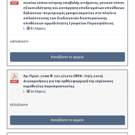
ενιαίου τύπου αίτησης υποβολής αιτήματος, γενικού τύπου
εξουσιοδότησης και κατάργηση υποδειγμάτων υπεύθυνων
δηλώσεων-περιορισμός γραφειοκρατίας στα πλαίσια
απλούστευσης των διαδικασιών διεκπεραίωσης
υποθέσεων αρμοδιότητας Γραφείων Πυρασφάλειας
1
87 Λήψεις
09/06/2011
Κατεβάστε το αρχείο
Αρ. Πρωτ. 7094 Φ. 701.2/2010 (ΦΕΚ –/15/3.2010)
Διευκρινήσεις για την ορθή εφαρμογή της ισχύουσας
νομοθεσίας πυροπροστασίας
1
97 Λήψεις
15/03/2010
Κατεβάστε το αρχείο