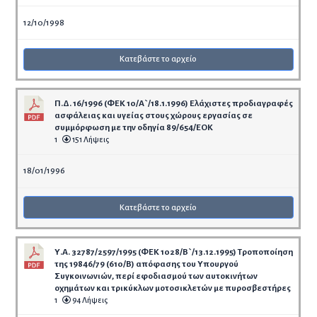
12/10/1998
Κατεβάστε το αρχείο
Π.Δ. 16/1996 (ΦΕΚ 10/Α`/18.1.1996) Ελάχιστες προδιαγραφές
ασφάλειας και υγείας στους χώρους εργασίας σε
συμμόρφωση με την οδηγία 89/654/EOK
1
151 Λήψεις
18/01/1996
Κατεβάστε το αρχείο
Υ.Α. 32787/2597/1995 (ΦΕΚ 1028/Β`/13.12.1995) Τροποποίηση
της 19846/79 (610/Β) απόφασης του Υπουργού
Συγκοινωνιών, περί εφοδιασμού των αυτοκινήτων
οχημάτων και τρικύκλων μοτοσικλετών με πυροσβεστήρες
1
94 Λήψεις