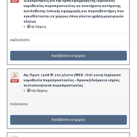
Διευκρινήσεις για την ορθή εφαρμογή της ισχύουσας
νομοθεσίας πυροπροστασίας σε συστήματα αυτόματης
κατάσβεσης τοπικής εφαρμογής και πυροσβεστήρες που
εγκαθίστανται σε χώρους όπου γίνεται χρήση μαγειρικών
ελαίων
1
93 Λήψεις
04/02/2010
Κατεβάστε το αρχείο
Αρ. Πρωτ. 1308 Φ. 701.2/2010 (ΦΕΚ –/11/1.2010) Ισχύουσα
νομοθεσία πυροπροστασίας – Χρονική διάρκεια ισχύος
πιστοποιητικού πυροπροστασίας
1
103 Λήψεις
11/01/2010
Κατεβάστε το αρχείο