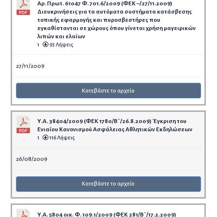
Αρ. Πρωτ. 61047 Φ. 701.6/2009 (ΦΕΚ –/27/11.2009)
Διευκρινήσεις για τα αυτόματα συστήματα κατάσβεσης
τοπικής εφαρμογής και πυροσβεστήρες που
εγκαθίστανται σε χώρους όπου γίνεται χρήση μαγειρικών
λιπών και ελαίων
1
93 Λήψεις
27/11/2009
Κατεβάστε το αρχείο
Υ.Α. 38404/2009 (ΦΕΚ 1780/Β`/26.8.2009) Έγκριση του
Ενιαίου Κανονισμού Ασφάλειας Αθλητικών Εκδηλώσεων
1
116 Λήψεις
26/08/2009
Κατεβάστε το αρχείο
Υ.Α. 5804 οικ. Φ. 109.1/2009 (ΦΕΚ 281/Β`/17.2.2009)