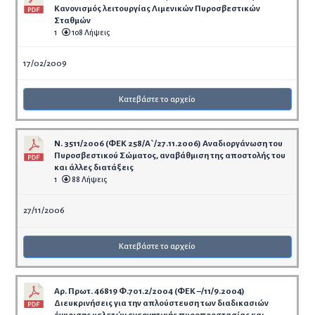
Κανονισμός λειτουργίας Λιμενικών Πυροσβεστικών
Σταθμών
1
108 Λήψεις
17/02/2009
Κατεβάστε το αρχείο
Ν. 3511/2006 (ΦΕΚ 258/Α`/27.11.2006) Αναδιοργάνωση του
Πυροσβεστικού Σώματος, αναβάθμιση της αποστολής του
και άλλες διατάξεις
1
88 Λήψεις
27/11/2006
Κατεβάστε το αρχείο
Αρ. Πρωτ. 46819 Φ.701.2/2004 (ΦΕΚ –/11/9.2004)
Διευκρινήσεις για την απλούστευση των διαδικασιών
έγκρισης μελετών ενεργητικής πυροπροστασίας και