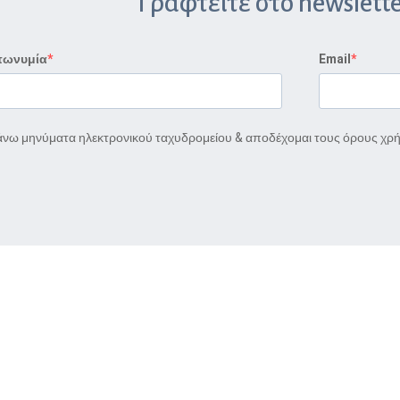
Γραφτείτε στο newslette
πωνυμία
Email
νω μηνύματα ηλεκτρονικού ταχυδρομείου & αποδέχομαι τους όρους χρ