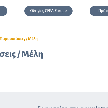
α
Οδηγίες CFPA Europe
Πρότ
Παρουσιάσεις / Μέλη
εις / Μέλη