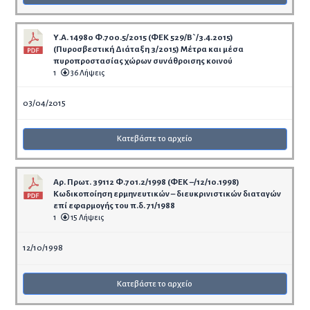
Υ.Α. 14980 Φ.700.5/2015 (ΦΕΚ 529/Β`/3.4.2015)
(Πυροσβεστική Διάταξη 3/2015) Μέτρα και μέσα
πυροπροστασίας χώρων συνάθροισης κοινού
1
36 Λήψεις
03/04/2015
Κατεβάστε το αρχείο
Αρ. Πρωτ. 39112 Φ.701.2/1998 (ΦΕΚ –/12/10.1998)
Κωδικοποίηση ερμηνευτικών – διευκρινιστικών διαταγών
επί εφαρμογής του π.δ. 71/1988
1
15 Λήψεις
12/10/1998
Κατεβάστε το αρχείο