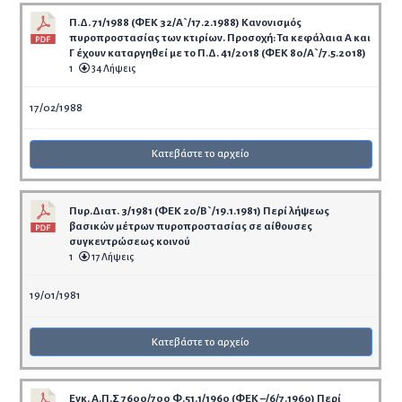
Π.Δ. 71/1988 (ΦΕΚ 32/Α`/17.2.1988) Κανονισμός
πυροπροστασίας των κτιρίων. Προσοχή: Τα κεφάλαια Α και
Γ έχουν καταργηθεί με το Π.Δ. 41/2018 (ΦΕΚ 80/Α`/7.5.2018)
1
34 Λήψεις
17/02/1988
Κατεβάστε το αρχείο
Πυρ.Διατ. 3/1981 (ΦΕΚ 20/Β`/19.1.1981) Περί λήψεως
βασικών μέτρων πυροπροστασίας σε αίθουσες
συγκεντρώσεως κοινού
1
17 Λήψεις
19/01/1981
Κατεβάστε το αρχείο
Εγκ. Α.Π.Σ 7600/700 Φ.51.1/1960 (ΦΕΚ –/6/7.1960) Περί