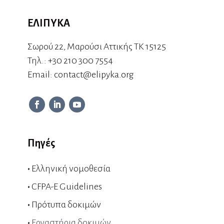
ΕΛΙΠΥΚΑ
Σωρού 22, Μαρούσι Αττικής ΤΚ 15125
Τηλ.:
+30 210 300 7554
Εmail:
contact@elipyka.org
Πηγές
•
Ελληνική νομοθεσία
•
CFPA-E Guidelines
•
Πρότυπα δοκιμών
•
Εργαστήρια δοκιμών