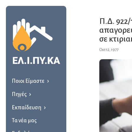
Π.Δ. 922/
απαγορεύ
σε κτιρι
Οκτ 12, 1977
Ποιοι Είμαστε
Πηγές
Εκπαίδευση
Τα νέα μας