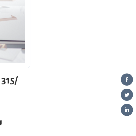
 315/
ς
υ