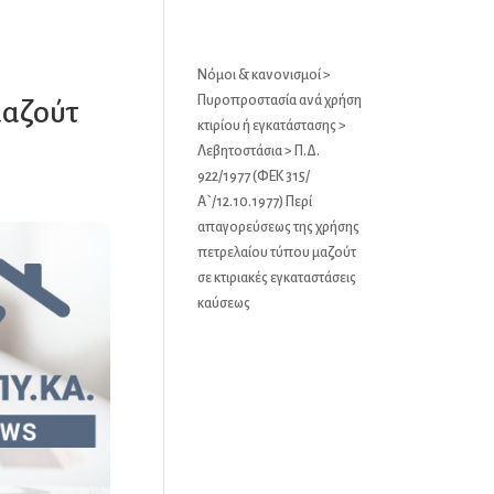
Νόμοι & κανονισμοί
>
Πυροπροστασία ανά χρήση
μαζούτ
κτιρίου ή εγκατάστασης
>
Λεβητοστάσια
> Π.Δ.
922/1977 (ΦΕΚ 315/
Α`/12.10.1977) Περί
απαγορεύσεως της χρήσης
πετρελαίου τύπου μαζούτ
σε κτιριακές εγκαταστάσεις
καύσεως