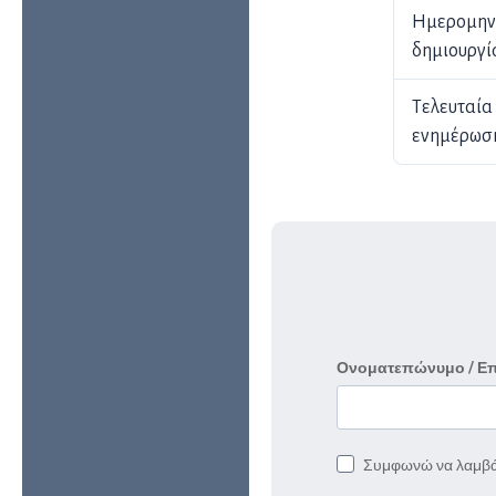
Ημερομην
δημιουργί
Τελευταία
ενημέρωσ
Ονοματεπώνυμο / Ε
Συμφωνώ να λαμβά