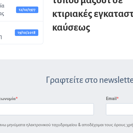
τύπου μαζούτ σε
ία
12/10/1977
κτιριακές εγκατασ
ας
καύσεως
19/10/2018
η
Γραφτείτε στο newslette
πωνυμία
Email
νω μηνύματα ηλεκτρονικού ταχυδρομείου & αποδέχομαι τους όρους χρ