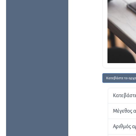
Κατεβάστε το αρχε
Κατεβάστε
Μέγεθος α
Αριθμός α