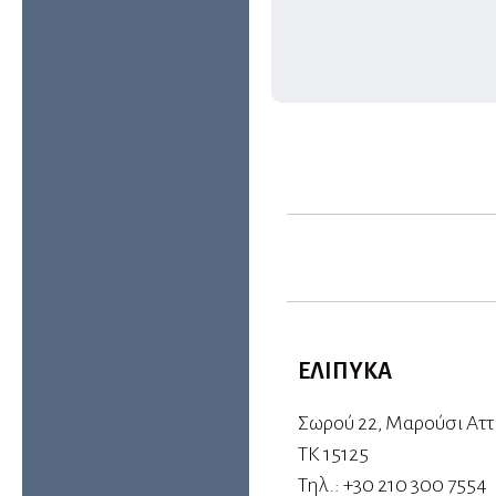
ΕΛΙΠΥΚΑ
Σωρού 22, Μαρούσι Αττ
ΤΚ 15125
Τηλ.:
+30 210 300 7554