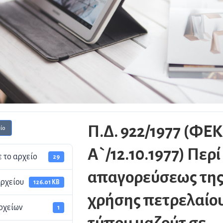
Π.Δ. 922/1977 (ΦΕΚ
ίο
Α`/12.10.1977) Περί
 το αρχείο
29
απαγορεύσεως τη
ρχείου
126.01 KB
χρήσης πετρελαίο
ρχείων
1