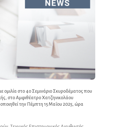
ε ομιλία στο 4ο Σεμινάριο Σκυροδέματος που
κής, στο Αμφιθέατρο Χατζηνικολάου
οποιηθεί την Πέμπτη 15 Μαΐου 2025, ώρα
ρών, Τεχνικός Επιστημονικός Διευθυντής