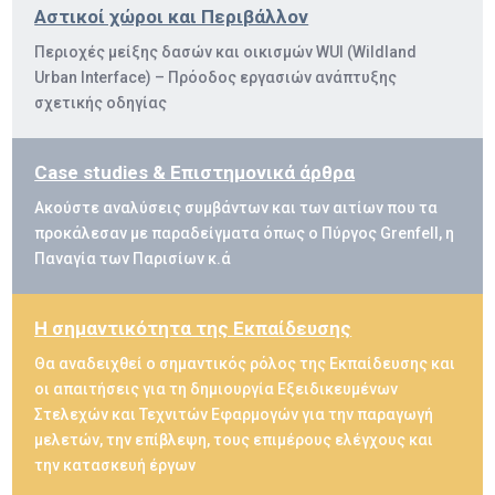
Αστικοί χώροι και Περιβάλλον
Περιοχές μείξης δασών και οικισμών WUI (Wildland
Urban Interface) – Πρόοδος εργασιών ανάπτυξης
σχετικής οδηγίας
Case studies & Επιστημονικά άρθρα
Ακούστε αναλύσεις συμβάντων και των αιτίων που τα
προκάλεσαν με παραδείγματα όπως ο Πύργος Grenfell, η
Παναγία των Παρισίων κ.ά
Η σημαντικότητα της Εκπαίδευσης
Θα αναδειχθεί ο σημαντικός ρόλος της Εκπαίδευσης και
οι απαιτήσεις για τη δημιουργία Εξειδικευμένων
Στελεχών και Τεχνιτών Εφαρμογών για την παραγωγή
μελετών, την επίβλεψη, τους επιμέρους ελέγχους και
την κατασκευή έργων