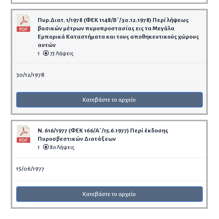
Πυρ.Διατ. 1/1978 (ΦΕΚ 1148/Β`/30.12.1978) Περί λήψεως
βασικών μέτρων πυροπροστασίας εις τα Μεγάλα
Εμπορικά Καταστήματα και τους αποθηκευτικούς χώρους
αυτών
1
73 Λήψεις
30/12/1978
Κατεβάστε το αρχείο
Ν. 616/1977 (ΦΕΚ 166/Α`/15.6.1977) Περί έκδοσης
Πυροσβεστικών Διατάξεων
1
80 Λήψεις
15/06/1977
Κατεβάστε το αρχείο