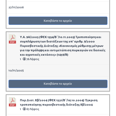
27/11/2006
Κατεβάστε το αρχείο
Υ.Α. 9Α/2005 (ΦΕΚ 1554/Β`/10.11.2005) Τροποποίηση και
συμπλήρωση των διατάξεων της υπ’ αριθμ. 9/2000
Πυροσβεστικής Διάταξης «Κανονισμός ρύθμισης μέτρων
για την πρόληψη και αντιμετώπιση πυρκαγιών σε δασικές
και αγροτικές εκτάσεις» (1459/Β)
1
76 Λήψεις
10/11/2005
Κατεβάστε το αρχείο
Πυρ.Διατ. 8β/2004 (ΦΕΚ 1531/Β`/14.10.2004) Έγκριση
τροποποίησης πυροσβεστικής διάταξης 8β/2004
1
67 Λήψεις