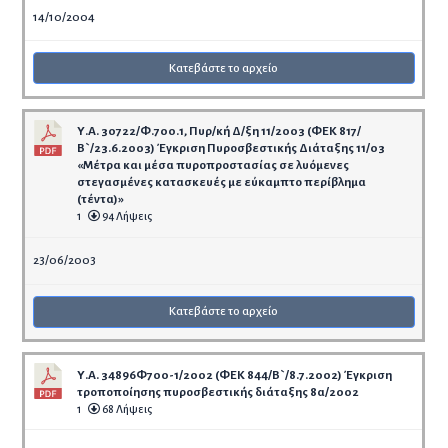
14/10/2004
Κατεβάστε το αρχείο
Υ.Α. 30722/Φ.700.1, Πυρ/κή Δ/ξη 11/2003 (ΦΕΚ 817/
Β`/23.6.2003) Έγκριση Πυροσβεστικής Διάταξης 11/03
«Μέτρα και μέσα πυροπροστασίας σε λυόμενες
στεγασμένες κατασκευές με εύκαμπτο περίβλημα
(τέντα)»
1
94 Λήψεις
23/06/2003
Κατεβάστε το αρχείο
Υ.Α. 34896Φ700-1/2002 (ΦΕΚ 844/Β`/8.7.2002) Έγκριση
τροποποίησης πυροσβεστικής διάταξης 8α/2002
1
68 Λήψεις