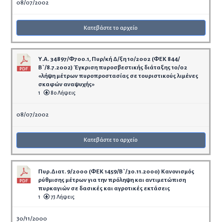
08/07/2002
Κατεβάστε το αρχείο
Υ.Α. 34897/Φ700.1, Πυρ/κή Δ/ξη 10/2002 (ΦΕΚ 844/
Β`/8.7.2002) Έγκριση πυροσβεστικής διάταξης 10/02
«λήψη μέτρων πυροπροστασίας σε τουριστικούς λιμένες
σκαφών αναψυχής»
1
80 Λήψεις
08/07/2002
Κατεβάστε το αρχείο
Πυρ.Διατ. 9/2000 (ΦΕΚ 1459/Β`/30.11.2000) Κανονισμός
ρύθμισης μέτρων για την πρόληψη και αντιμετώπιση
πυρκαγιών σε δασικές και αγροτικές εκτάσεις
1
73 Λήψεις
30/11/2000