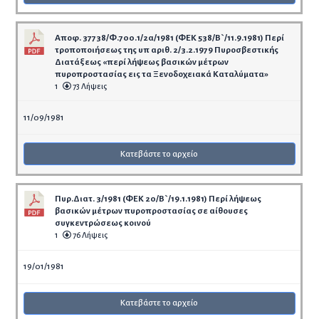
Αποφ. 37738/Φ.700.1/2α/1981 (ΦΕΚ 538/Β`/11.9.1981) Περί
τροποποιήσεως της υπ αριθ. 2/3.2.1979 Πυροσβεστικής
Διατάξεως «περί λήψεως βασικών μέτρων
πυροπροστασίας εις τα Ξενοδοχειακά Καταλύματα»
1
73 Λήψεις
11/09/1981
Κατεβάστε το αρχείο
Πυρ.Διατ. 3/1981 (ΦΕΚ 20/Β`/19.1.1981) Περί λήψεως
βασικών μέτρων πυροπροστασίας σε αίθουσες
συγκεντρώσεως κοινού
1
76 Λήψεις
19/01/1981
Κατεβάστε το αρχείο