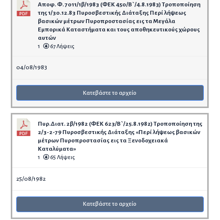
Αποφ. Φ. 7011/1β/1983 (ΦΕΚ 450/Β`/4.8.1983) Τροποποίηση
της 1/30.12.83 Πυροσβεστικής Διάταξης Περί λήψεως
βασικών μέτρων Πυροπροστασίας εις τα Μεγάλα
Εμπορικά Καταστήματα και τους αποθηκευτικούς χώρους
αυτών
1
67 Λήψεις
04/08/1983
Κατεβάστε το αρχείο
Πυρ.Διατ. 2β/1982 (ΦΕΚ 623/Β`/25.8.1982) Τροποποίηση της
2/3-2-79 Πυροσβεστικής Διάταξης «Περί λήψεως βασικών
μέτρων Πυροπροστασίας εις τα Ξενοδοχειακά
Καταλύματα»
1
65 Λήψεις
25/08/1982
Κατεβάστε το αρχείο