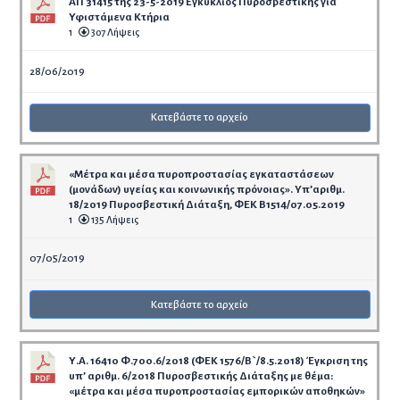
ΑΠ 31415 της 23-5-2019 Εγκύκλιος Πυροσβεστικής για
Υφιστάμενα Κτήρια
1
307 Λήψεις
28/06/2019
Κατεβάστε το αρχείο
«Μέτρα και μέσα πυροπροστασίας εγκαταστάσεων
(μονάδων) υγείας και κοινωνικής πρόνοιας». Yπ’αριθμ.
18/2019 Πυροσβεστική Διάταξη, ΦΕΚ Β1514/07.05.2019
1
135 Λήψεις
07/05/2019
Κατεβάστε το αρχείο
Υ.Α. 16410 Φ.700.6/2018 (ΦΕΚ 1576/Β`/8.5.2018) Έγκριση της
υπ’ αριθμ. 6/2018 Πυροσβεστικής Διάταξης με θέμα:
«μέτρα και μέσα πυροπροστασίας εμπορικών αποθηκών»