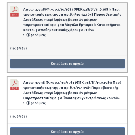
Αποφ. 37738/Φ.700.1/1α/1981 (ΦΕΚ 538/Β`/11.9.1981) Περί
τροποποιήσεως της υπ αριθ. 1/30.12.1978 Πυροσβεστικής
Διατάξεως «περί λήψεως βασικών μέτρων
πυροπροστασίας εις τα Μεγάλα Εμπορικά Καταστήματα
και τους αποθηκευτικούς χώρους αυτών»
1
70 Λήψεις
11/09/1981
Κατεβάστε το αρχείο
Αποφ. 37738 Φ. 700.1/ 3α/1981 (ΦΕΚ 538/Β`/11.9.1981) Περί
τροποποιήσεως της υπ αριθ. 3/19.1.1981 Πυροσβεστικής
Διατάξεως «περί λήψεως βασικών μέτρων
Πυροπροστασίας εις αίθουσας συγκεντρώσεως κοινού»
1
70 Λήψεις
11/09/1981
Κατεβάστε το αρχείο