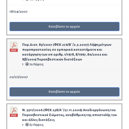
18/04/2007
Κατεβάστε το αρχείο
Πυρ.Διατ. 8γ/2007 (ΦΕΚ 276/Β`/2.3.2007) Λήψη μέτρων
πυροπροστασίας σε εμπορικά καταστήματα και
κατάργηση των υπ αριθμ. 1/1978, 8/1997, 8α/2002 και
8β/2004 Πυροσβεστικών διατάξεων
1
70 Λήψεις
02/03/2007
Κατεβάστε το αρχείο
Ν. 3511/2006 (ΦΕΚ 258/Α`/27.11.2006) Αναδιοργάνωση του
Πυροσβεστικού Σώματος, αναβάθμιση της αποστολής του
και άλλες διατάξεις
1
67 Λήψεις