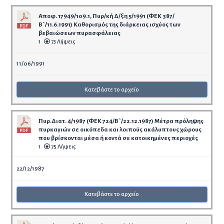
Αποφ. 17949/109.1, Πυρ/κή Δ/ξη 5/1991 (ΦΕΚ 387/
Β`/11.6.1991) Καθορισμός της διάρκειας ισχύος των
βεβαιώσεων πυρασφάλειας
1
73 Λήψεις
11/06/1991
Κατεβάστε το αρχείο
Πυρ.Διατ. 4/1987 (ΦΕΚ 724/Β`/22.12.1987) Μέτρα πρόληψης
πυρκαγιών σε οικόπεδα και λοιπούς ακάλυπτους χώρους
που βρίσκονται μέσα ή κοντά σε κατοικημένες περιοχές
1
75 Λήψεις
22/12/1987
Κατεβάστε το αρχείο