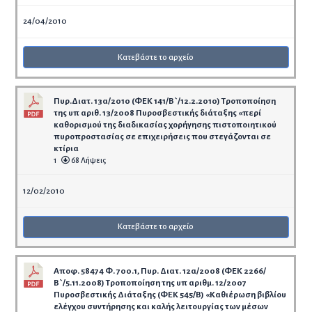
24/04/2010
Κατεβάστε το αρχείο
Πυρ.Διατ. 13α/2010 (ΦΕΚ 141/Β`/12.2.2010) Τροποποίηση
της υπ αριθ. 13/2008 Πυροσβεστικής διάταξης «περί
καθορισμού της διαδικασίας χορήγησης πιστοποιητικού
πυροπροστασίας σε επιχειρήσεις που στεγάζονται σε
κτίρια
1
68 Λήψεις
12/02/2010
Κατεβάστε το αρχείο
Αποφ. 58474 Φ. 700.1, Πυρ. Διατ. 12α/2008 (ΦΕΚ 2266/
Β`/5.11.2008) Τροποποίηση της υπ αριθμ. 12/2007
Πυροσβεστικής Διάταξης (ΦΕΚ 545/Β) «Καθιέρωση βιβλίου
ελέγχου συντήρησης και καλής λειτουργίας των μέσων