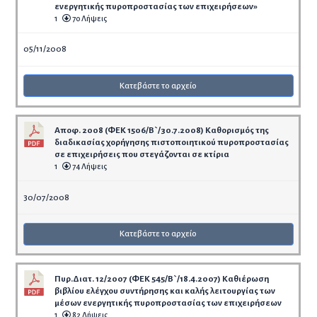
ενεργητικής πυροπροστασίας των επιχειρήσεων»
1
70 Λήψεις
05/11/2008
Κατεβάστε το αρχείο
Αποφ. 2008 (ΦΕΚ 1506/Β`/30.7.2008) Καθορισμός της
διαδικασίας χορήγησης πιστοποιητικού πυροπροστασίας
σε επιχειρήσεις που στεγάζονται σε κτίρια
1
74 Λήψεις
30/07/2008
Κατεβάστε το αρχείο
Πυρ.Διατ. 12/2007 (ΦΕΚ 545/Β`/18.4.2007) Καθιέρωση
βιβλίου ελέγχου συντήρησης και καλής λειτουργίας των
μέσων ενεργητικής πυροπροστασίας των επιχειρήσεων
1
82 Λήψεις