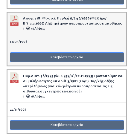
Αποφ. 7181 Φ.700.1, Πυρ/κή Δ/ξη 6/1996 (ΦΕΚ 150/
Β`/13.3.1996) Λήψη μέτρων πυροπροστασίας σε αποθήκες
1
74 Λήψεις
13/03/1996
Κατεβάστε το αρχείο
Πυρ.Διατ. 3δ/1995 (ΦΕΚ 959/Β`/22.11.1995) Τροποποίηση και
συμπλήρωση της υπ αριθ. 3/1981 (20/Β) Πυρ/κής Δ/ξης
«περί λήψεως βασικών μέτρων πυροπροστασίας εις
αίθουσας συγκεντρώσεως κοινού»
1
79 Λήψεις
22/11/1995
Κατεβάστε το αρχείο