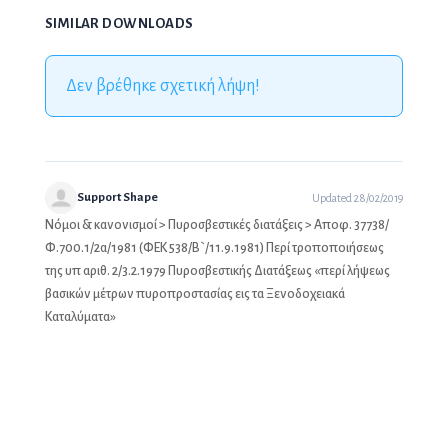
SIMILAR DOWNLOADS
Δεν βρέθηκε σχετική λήψη!
Support Shape
Updated 28/02/2019
Νόμοι & κανονισμοί
>
Πυροσβεστικές διατάξεις
> Αποφ. 37738/
Φ.700.1/2α/1981 (ΦΕΚ 538/Β`/11.9.1981) Περί τροποποιήσεως
της υπ αριθ. 2/3.2.1979 Πυροσβεστικής Διατάξεως «περί λήψεως
βασικών μέτρων πυροπροστασίας εις τα Ξενοδοχειακά
Καταλύματα»