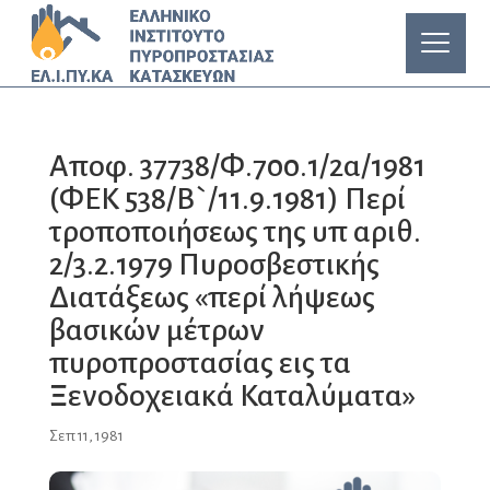
Αποφ. 37738/Φ.700.1/2α/1981
(ΦΕΚ 538/Β`/11.9.1981) Περί
τροποποιήσεως της υπ αριθ.
2/3.2.1979 Πυροσβεστικής
Διατάξεως «περί λήψεως
βασικών μέτρων
πυροπροστασίας εις τα
Ξενοδοχειακά Καταλύματα»
Σεπ 11, 1981