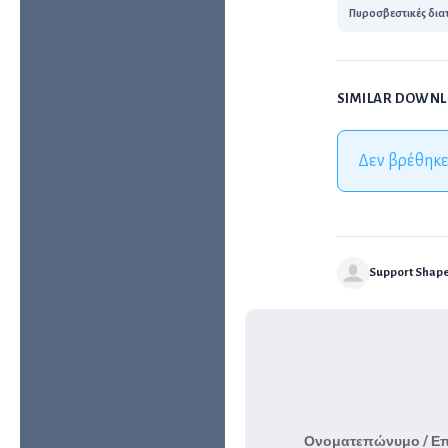
Πυροσβεστικές δια
SIMILAR DOWN
Δεν βρέθηκε
Support Shap
Ονοματεπώνυμο / Ε