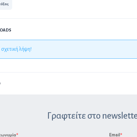
τάξεις
LOADS
 σχετική λήψη!
e
Γραφτείτε στο newslette
πωνυμία
Email