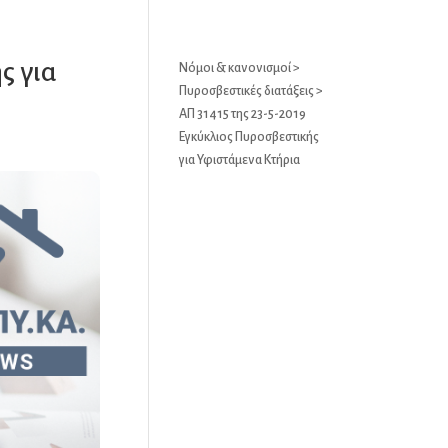
ς για
Νόμοι & κανονισμοί
>
Πυροσβεστικές διατάξεις
>
ΑΠ 31415 της 23-5-2019
Εγκύκλιος Πυροσβεστικής
για Υφιστάμενα Κτήρια