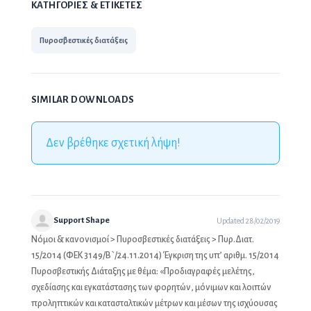
ΚΑΤΗΓΟΡΙΕΣ & ΕΤΙΚΕΤΕΣ
Πυροσβεστικές διατάξεις
SIMILAR DOWNLOADS
Δεν βρέθηκε σχετική λήψη!
Support Shape
Updated 28/02/2019
Νόμοι & κανονισμοί
>
Πυροσβεστικές διατάξεις
> Πυρ.Διατ.
15/2014 (ΦΕΚ 3149/Β`/24.11.2014) Έγκριση της υπ’ αριθμ. 15/2014
Πυροσβεστικής Διάταξης με θέμα: «Προδιαγραφές μελέτης,
σχεδίασης και εγκατάστασης των φορητών, μόνιμων και λοιπών
προληπτικών και κατασταλτικών μέτρων και μέσων της ισχύουσας