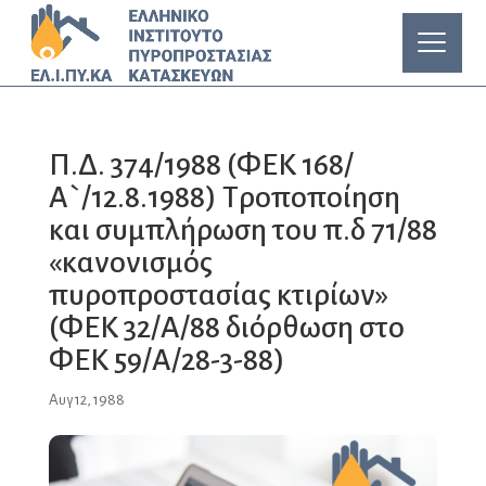
Π.Δ. 374/1988 (ΦΕΚ 168/
Α`/12.8.1988) Τροποποίηση
και συμπλήρωση του π.δ 71/88
«κανονισμός
πυροπροστασίας κτιρίων»
(ΦΕΚ 32/Α/88 διόρθωση στο
ΦΕΚ 59/Α/28-3-88)
Αυγ 12, 1988