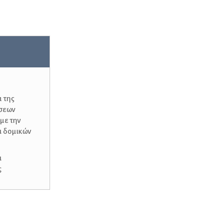
α της
ήσεων
με την
ι δομικών
ι
ς