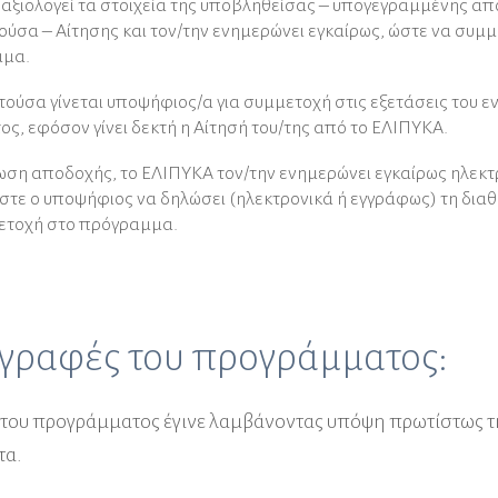
 αξιολογεί τα στοιχεία της υποβληθείσας – υπογεγραµµένης απ
ούσα – Αίτησης και τον/την ενηµερώνει εγκαίρως, ώστε να συµ
μμα.
ιτούσα γίνεται υποψήφιος/α για συµµετοχή στις εξετάσεις του ε
ς, εφόσον γίνει δεκτή η Αίτησή του/της από το ΕΛΙΠΥΚΑ.
ωση αποδοχής, το ΕΛΙΠΥΚΑ τον/την ενηµερώνει εγκαίρως ηλεκτ
στε ο υποψήφιος να δηλώσει (ηλεκτρονικά ή εγγράφως) τη δια
µετοχή στο πρόγραμμα.
γραφές του προγράμματος:
 του προγράμματος έγινε λαμβάνοντας υπόψη πρωτίστως τ
τα.