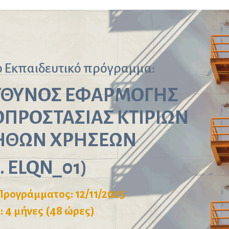
ο Εκπαιδευτικό πρόγραμμα:
ΥΘΥΝΟΣ ΕΦΑΡΜΟΓΗΣ
ΠΡΟΣΤΑΣΙΑΣ ΚΤΙΡΙΩΝ
ΗΘΩΝ ΧΡΗΣΕΩΝ
.
ELQN_01
)
ρογράμματος: 12/11/2025
: 4 μήνες (48 ώρες)