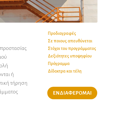
Προδιαγραφές
Σε ποιους απευθύνεται
οπροστασίας
Στόχοι του προγράμματος
Δεξιότητες υποψηφίου
μού
Πρόγραμμα
τολή
Δίδακτρα και τέλη
νται ή
στική τήρηση
ράμματος
ΕΝΔΙΑΦΕΡΟΜΑΙ