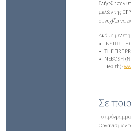
Ελήφθησαν υπό
μελών της CFPA
συνεχίζει να ε
Ακόμη μελετή
INSTITUTE 
THE FIRE P
NEBOSH (Nat
Health):
ww
Σε ποι
Το πρόγραμμα 
Οργανισμών το