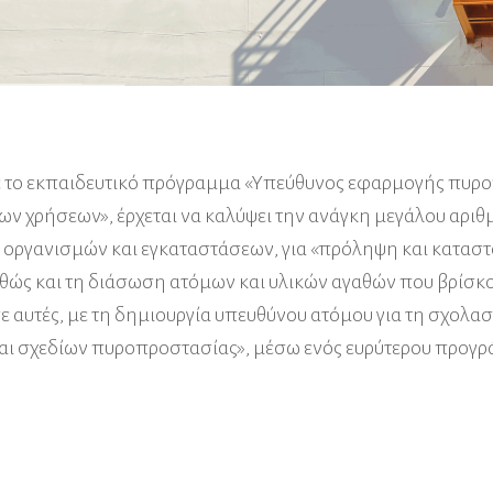
ε το εκπαιδευτικό πρόγραμμα «Υπεύθυνος εφαρμογής πυρ
ων χρήσεων», έρχεται να καλύψει την ανάγκη μεγάλου αριθ
 οργανισμών και εγκαταστάσεων, για «πρόληψη και κατασ
θώς και τη διάσωση ατόμων και υλικών αγαθών που βρίσκο
σε αυτές, με τη δημιουργία υπευθύνου ατόμου για τη σχολα
αι σχεδίων πυροπροστασίας», μέσω ενός ευρύτερου προγ