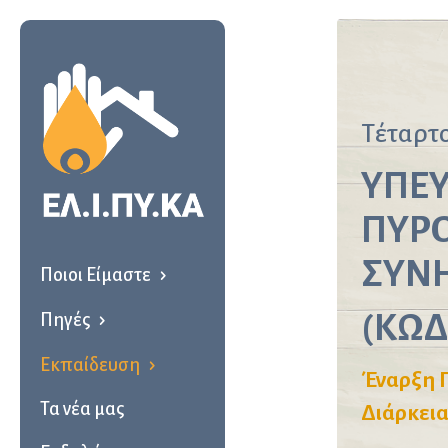
Τέταρτ
ΥΠΕ
ΠΥΡΟ
ΣΥΝ
Ποιοι Είμαστε
(
ΚΩΔ
Πηγές
Εκπαίδευση
Έναρξη Π
Τα νέα μας
Διάρκεια