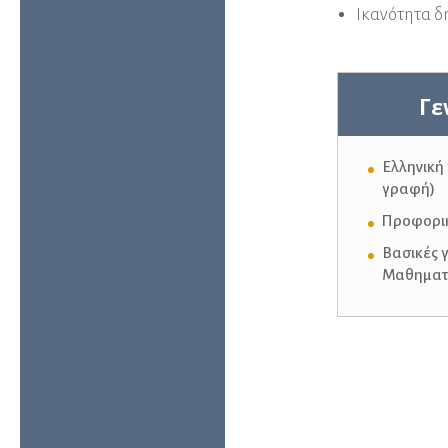
Ικανότητα δ
Γε
Ελληνική
γραφή)
Προφορικ
Βασικές 
Μαθηµατ