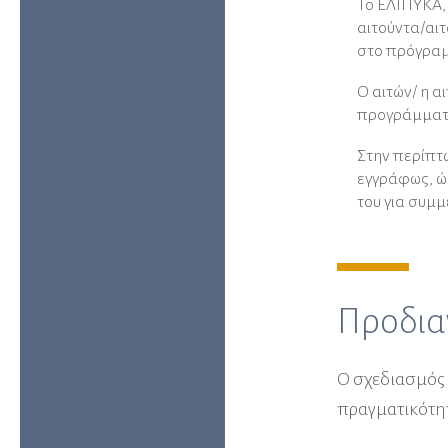
Το ΕΛΙΠΥΚΑ,
αιτούντα/αιτ
στο πρόγρα
Ο αιτών/ η α
προγράμματο
Στην περίπτ
εγγράφως, ώ
του για συµ
Προδια
Ο σχεδιασμός
πραγματικότη