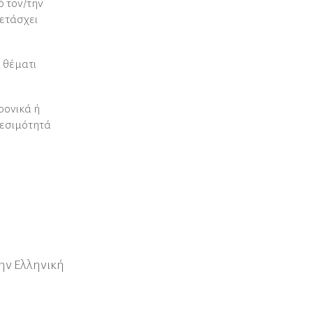
ό τον/την
µετάσχει
ν θέματι
ρονικά ή
θεσιµότητά
ην Ελληνική