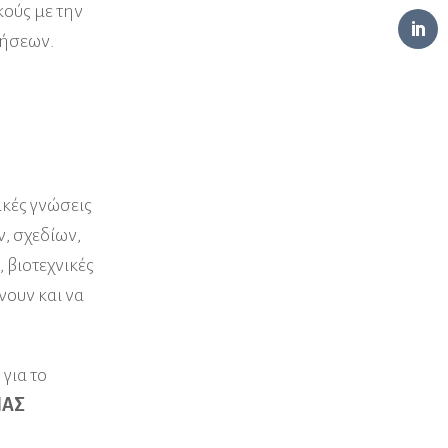
κούς με την
ρήσεων.
ικές γνώσεις
, σχεδίων,
 βιοτεχνικές
νουν και να
για το
ΙΑΣ