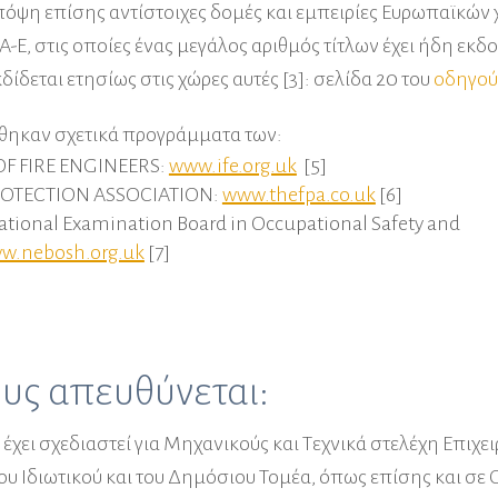
ψη επίσης αντίστοιχες δομές και εμπειρίες Ευρωπαϊκών
-E, στις οποίες ένας μεγάλος αριθμός τίτλων έχει ήδη εκδο
κδίδεται ετησίως στις χώρες αυτές [3]: σελίδα 20 του
οδηγού
θηκαν σχετικά προγράμματα των:
OF FIRE ENGINEERS:
www.ife.org.uk
[5]
ROTECTION ASSOCIATION:
www.thefpa.co.uk
[6]
ional Examination Board in Occupational Safety and
w.nebosh.org.uk
[7]
ους απευθύνεται:
έχει σχεδιαστεί για Μηχανικούς και Τεχνικά στελέχη
Επιχει
υ Ιδιωτικού και του Δημόσιου Τομέα, όπως επίσης και σε 