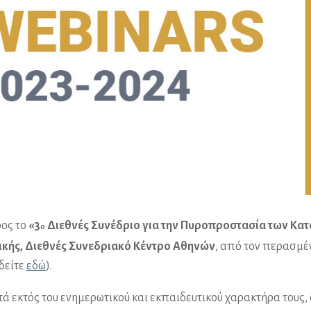
ρος το
«3
Διεθνές Συνέδριο για την Πυροπροστασία των Κα
o
κής, Διεθνές Συνεδριακό Κέντρο Αθηνών
, από τον περασμέ
δείτε
εδώ
).
τά εκτός του ενημερωτικού και εκπαιδευτικού χαρακτήρα τους,