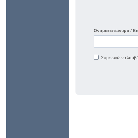
Ονοματεπώνυμο / Ε
Συμφωνώ να λαμβά