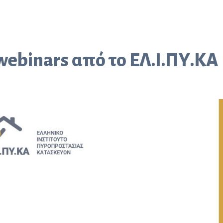
webinars από το ΕΛ.Ι.ΠΥ.ΚΑ