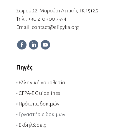
Σωρού 22, Μαρούσι Αττικής ΤΚ 15125
Τηλ.:
+30 210 300 7554
Εmail:
contact@elipyka.org
Πηγές
•
Ελληνική νομοθεσία
•
CFPA-E Guidelines
•
Πρότυπα δοκιμών
•
Εργαστήρια δοκιμών
•
Εκδηλώσεις