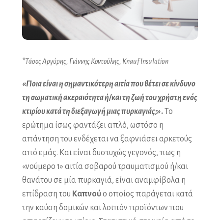
*Τάσος Αργύρης, Γιάννης Κοντούλης,
Knauf
Insulation
«Ποια είναι η σημαντικότερη αιτία που θέτει σε κίνδυνο
τη σωματική ακεραιότητα ή/και τη ζωή του χρήστη ενός
κτιρίου κατά τη διεξαγωγή μιας πυρκαγιάς;»
.
Το
ερώτημα ίσως φαντάζει απλό, ωστόσο η
απάντηση του ενδέχεται να ξαφνιάσει αρκετούς
από εμάς. Και είναι δυστυχώς γεγονός, πως η
«νούμερο 1» αιτία σοβαρού τραυματισμού ή/και
θανάτου σε μία πυρκαγιά, είναι αναμφίβολα η
επίδραση του
Καπνού
ο οποίος παράγεται κατά
την καύση δομικών και λοιπόν προϊόντων που